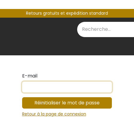
Retours gratuits et expédition standard
SACS PERSONNALISÉS
CONTACT
E-mail
Réinitialiser le mot de passe
Retour à la page de connexion